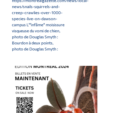
https://montrealgazette.com/news/local-
news/snails-squirrels-and-
creep-crawlies-over-1000-
species-live-on-dawson-
campus L'"infâme" moisissure
visqueuse du vomi de chien,
photo de Douglas Smyth :
Bourdon à deux points,
photo de Douglas Smyth :