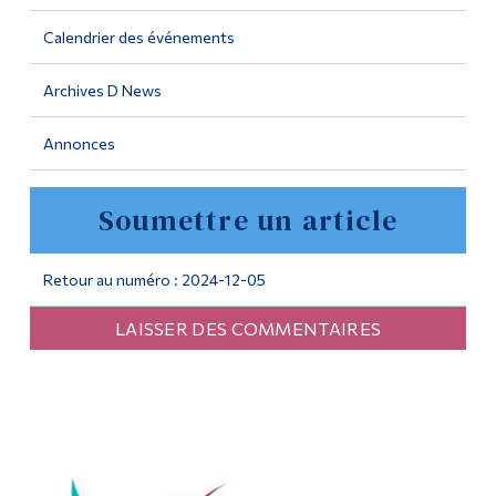
Calendrier des événements
Outils
Liens
Archives D News
Menu principal
Annonces
Programmes
Soumettre un article
Formation continue
Admissions
Retour au numéro : 2024-12-05
La vie à Dawson
LAISSER DES COMMENTAIRES
Qui vous êtes
Futurs étudiants
Étudiants actuels
Corps enseignant et
personnel administratif