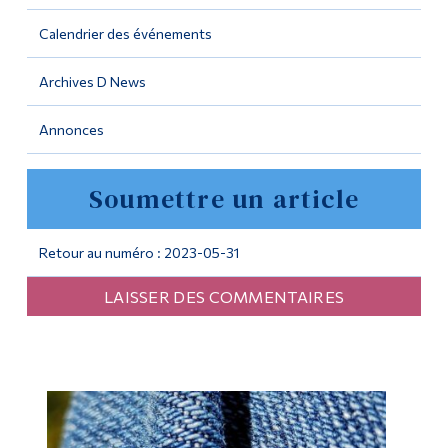
Calendrier des événements
Outils
Liens
Archives D News
Menu principal
Annonces
Programmes
Soumettre un article
Formation continue
Admissions
Retour au numéro : 2023-05-31
La vie à Dawson
LAISSER DES COMMENTAIRES
Qui vous êtes
Futurs étudiants
Étudiants actuels
Corps enseignant et
personnel administratif