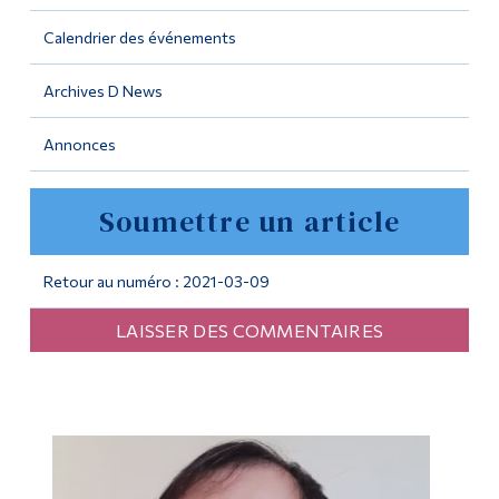
Calendrier des événements
Outils
Liens
Archives D News
Menu principal
Annonces
Programmes
Soumettre un article
Formation continue
Admissions
Retour au numéro : 2021-03-09
La vie à Dawson
LAISSER DES COMMENTAIRES
Qui vous êtes
Futurs étudiants
Étudiants actuels
Corps enseignant et
personnel administratif