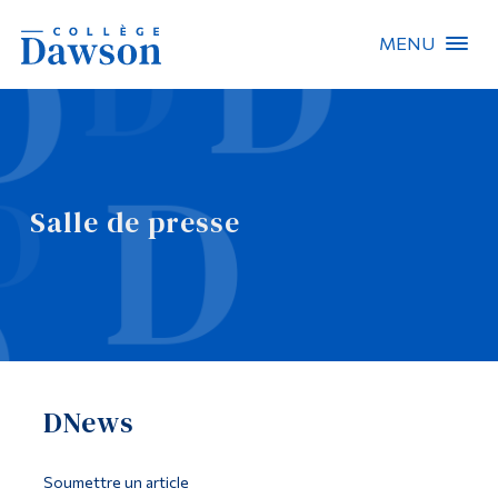
MENU
Recherche sur le site
Recherche de personnes
Salle de presse
EN
À propos de Dawson
Carrières
Omnivox
DNews
Liens rapides
Contact
Soumettre un article
Informations