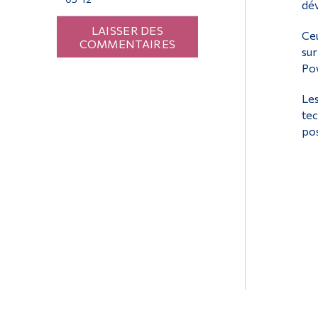
dév
LAISSER DES
Ceu
COMMENTAIRES
sur
Pow
Les
tec
pos