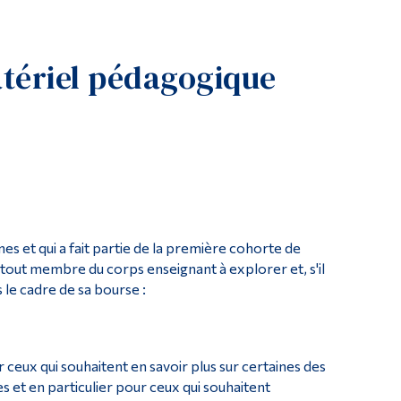
Outils
Liens
atériel pédagogique
Menu principal
Programmes
Formation continue
Admissions
La vie à Dawson
Qui vous êtes
es et qui a fait partie de la première cohorte de
Futurs étudiants
 tout membre du corps enseignant à explorer et, s'il
s le cadre de sa bourse :
Étudiants actuels
Corps enseignant et personnel administratif
Diplômé·es et visiteur·euses
ux qui souhaitent en savoir plus sur certaines des
es et en particulier pour ceux qui souhaitent