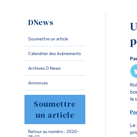
DNews
U
p
Soumettre un article
Calendrier des événements
Pa
Archives D News
Annonces
Rob
bou
le 
Soumettre
Por
un article
Le 
Retour au numéro : 2020-
pri
05-12