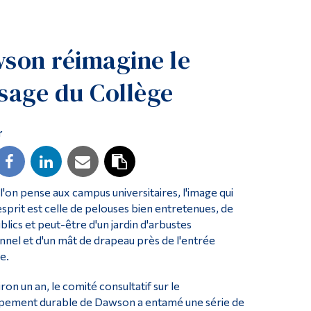
Outils
Liens
son réimagine le
Menu principal
sage du Collège
Programmes
Formation continue
r
Admissions
La vie à Dawson
Qui vous êtes
l'on pense aux campus universitaires, l'image qui
Futurs étudiants
'esprit est celle de pelouses bien entretenues, de
lics et peut-être d'un jardin d'arbustes
Étudiants actuels
onnel et d'un mât de drapeau près de l'entrée
e.
Corps enseignant et personnel administratif
Diplômé·es et visiteur·euses
viron un an, le comité consultatif sur le
pement durable de Dawson a entamé une série de