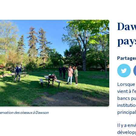
Daw
pay
Partage
Lorsque 
vient à l
bancs pub
instituti
principal
rvation des oiseaux à Dawson
Il y a en
dévelop