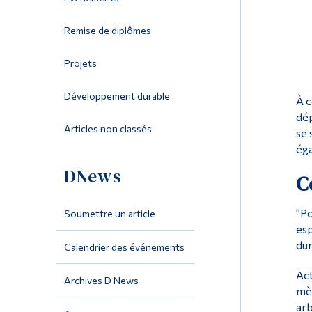
Remise de diplômes
Projets
Développement durable
À c
dép
Articles non classés
se 
éga
DNews
C
"Po
Soumettre un article
esp
dur
Calendrier des événements
Act
Archives D News
mèr
arb