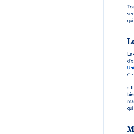
Tou
ser
qui
L
La 
d'e
Uni
Ce 
« I
bie
mat
qui
M