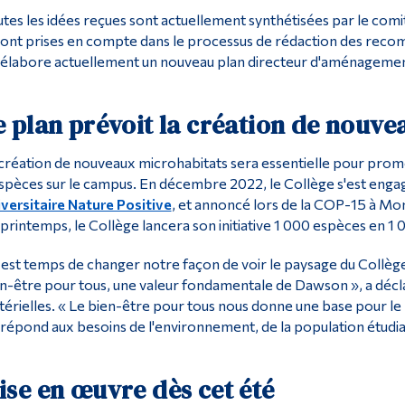
tes les idées reçues sont actuellement synthétisées par le comi
ont prises en compte dans le processus de rédaction des reco
 élabore actuellement un nouveau plan directeur d'aménagem
e plan prévoit la création de nouv
création de nouveaux microhabitats sera essentielle pour promou
spèces sur le campus. En décembre 2022, le Collège s'est enga
versitaire Nature Positive
, et annoncé lors de la COP-15 à Mo
printemps, le Collège lancera son initiative 1 000 espèces en 1 
l est temps de changer notre façon de voir le paysage du Collèg
n-être pour tous, une valeur fondamentale de Dawson », a déc
érielles. « Le bien-être pour tous nous donne une base pour le
 répond aux besoins de l'environnement, de la population étudia
ise en œuvre dès cet été