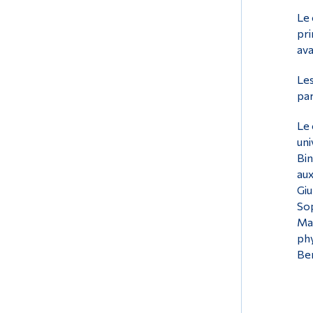
Le 
pri
ava
Les
par
Le 
uni
Bin
aux
Giu
Sop
Mac
phy
Ben