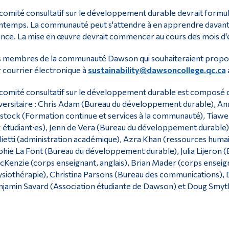
comité consultatif sur le développement durable devrait formu
ntemps. La communauté peut s'attendre à en apprendre davantage
nce. La mise en œuvre devrait commencer au cours des mois d'ét
 membres de la communauté Dawson qui souhaiteraient proposer
 courrier électronique à
sustainability@dawsoncollege.qc.ca
comité consultatif sur le développement durable est composé d
versitaire : Chris Adam (Bureau du développement durable), Anna
stock (Formation continue et services à la communauté), Tiawen
 étudiant·es), Jenn de Vera (Bureau du développement durable),
lietti (administration académique), Azra Khan (ressources humai
hie La Font (Bureau du développement durable), Julia Lijeron
Kenzie (corps enseignant, anglais), Brian Mader (corps enseigna
siothérapie), Christina Parsons (Bureau des communications),
jamin Savard (Association étudiante de Dawson) et Doug Smyth