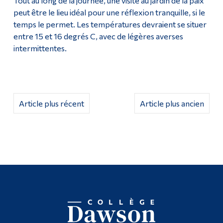
Tout au long de la journée, une visite au jardin de la paix
peut être le lieu idéal pour une réflexion tranquille, si le
Diplômé·es et visiteur·euses
temps le permet. Les températures devraient se situer
entre 15 et 16 degrés C, avec de légères averses
intermittentes.
Article plus récent
Article plus ancien