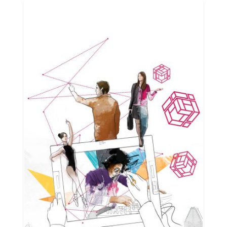
Outils
Liens
Menu principal
Programmes
Formation continue
Admissions
La vie à Dawson
Qui vous êtes
Futurs étudiants
Étudiants actuels
Corps enseignant et
personnel administratif