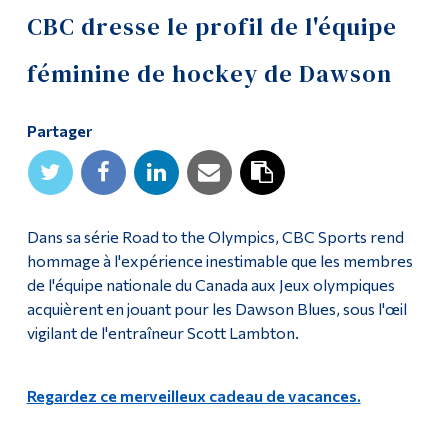
CBC dresse le profil de l'équipe
Outils
féminine de hockey de Dawson
Liens
Menu principal
Partager
Programmes
Formation continue
Admissions
Dans sa série Road to the Olympics, CBC Sports rend
hommage à l'expérience inestimable que les membres
La vie à Dawson
de l'équipe nationale du Canada aux Jeux olympiques
acquièrent en jouant pour les Dawson Blues, sous l'œil
Qui vous êtes
vigilant de l'entraîneur Scott Lambton.
Futurs étudiants
Étudiants actuels
Regardez ce merveilleux cadeau de vacances.
Corps enseignant et
personnel administratif