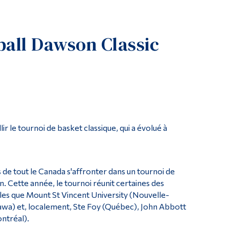
Outils
Liens
ball Dawson Classic
Menu principal
Programmes
Formation continue
Admissions
La vie à Dawson
ir le tournoi de basket classique, qui a évolué à
Qui vous êtes
Futurs étudiants
Étudiants actuels
s de tout le Canada s'affronter dans un tournoi de
on. Cette année, le tournoi réunit certaines des
Corps enseignant et personnel administratif
elles que Mount St Vincent University (Nouvelle-
awa) et, localement, Ste Foy (Québec), John Abbott
Diplômé·es et visiteur·euses
ntréal).