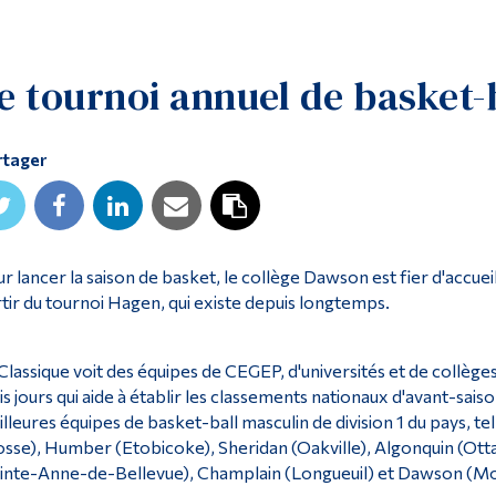
e tournoi annuel de basket-
rtager
r lancer la saison de basket, le collège Dawson est fier d'accueill
tir du tournoi Hagen, qui existe depuis longtemps.
Classique voit des équipes de CEGEP, d'universités et de collège
is jours qui aide à établir les classements nationaux d'avant-sais
lleures équipes de basket-ball masculin de division 1 du pays, t
sse), Humber (Etobicoke), Sheridan (Oakville), Algonquin (Ott
inte-Anne-de-Bellevue), Champlain (Longueuil) et Dawson (Mo