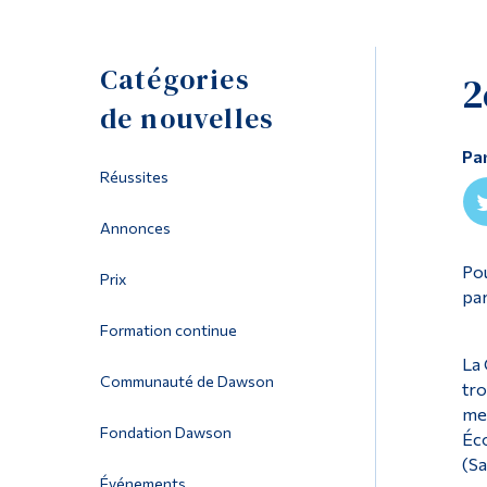
Catégories
2
de nouvelles
Pa
Réussites
Annonces
Pou
Prix
par
Formation continue
La 
Communauté de Dawson
tro
mei
Fondation Dawson
Éco
(Sa
Événements