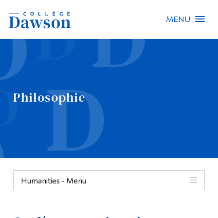
MENU
Recherche sur le site
Recherche de personnes
Philosophie
EN
À propos de Dawson
Carrières
Omnivox
Humanities - Menu
Liens rapides
Contact
Philosophie
Informations