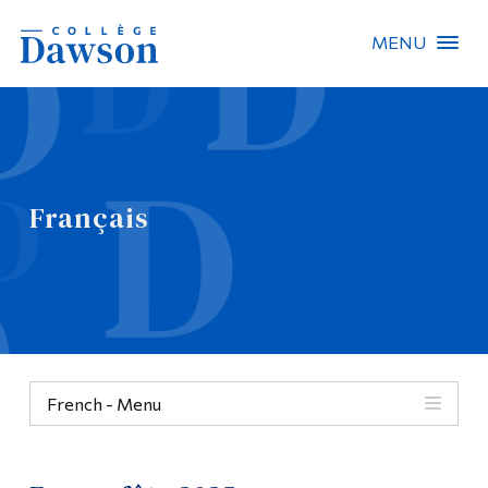
MENU
Recherche sur le site
Recherche de personnes
Français
EN
À propos de Dawson
Carrières
Omnivox
French - Menu
Liens rapides
Contact
Français
Informations