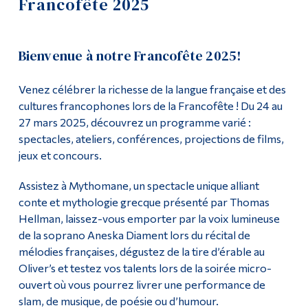
Francofête 2025
Liste des enseignant·es et du personnel
Outils
Liens
Liste de cours
Bienvenue à notre Francofête 2025!
Menu principal
Événements
Venez célébrer la richesse de la langue française et des
cultures francophones lors de la Francofête ! Du 24 au
Programmes
Francofête 2015
27 mars 2025, découvrez un programme varié :
Formation continue
spectacles, ateliers, conférences, projections de films,
Francofête 2016
jeux et concours.
Admissions
Prix littéraire des collégiens 2016
Assistez à Mythomane, un spectacle unique alliant
La vie à Dawson
conte et mythologie grecque présenté par Thomas
Francofête 2017
Qui vous êtes
Hellman, laissez-vous emporter par la voix lumineuse
de la soprano Aneska Diament lors du récital de
Futurs étudiants
Francofête 2018
mélodies françaises, dégustez de la tire d’érable au
Oliver’s et testez vos talents lors de la soirée micro-
Étudiants actuels
Francofête 2019
ouvert où vous pourrez livrer une performance de
Corps enseignant et
slam, de musique, de poésie ou d’humour.
personnel administratif