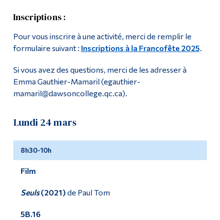
Francofête 2023
Inscriptions :
Diplômé·es et visiteur·euses
Francofête 2024
Pour vous inscrire à une activité, merci de remplir le
formulaire suivant :
Inscriptions à la Francofête 2025
.
Francofête 2025
Si vous avez des questions, merci de les adresser à
Francofête 2026
Emma Gauthier-Mamaril (egauthier-
mamaril@dawsoncollege.qc.ca).
Aide en français (CLÉO)
Lundi 24 mars
Cours de relation d'aide en français
Prix Littéraire des Collégiens 2022-2023
8h30-10h
Prix Collégial du Cinéma Québécois 2022-2023
Film
Seuls
(2021)
de Paul Tom
Français
5B.16