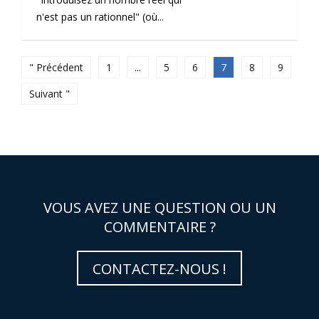
n'est pas un rationnel" (où...
" Précédent
1
...
5
6
7
8
9
Suivant "
VOUS AVEZ UNE QUESTION OU UN
COMMENTAIRE ?
CONTACTEZ-NOUS !