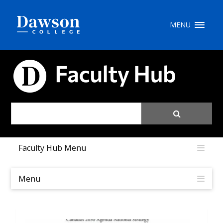
Recherche sur le site
MENU
Recherche de personnes
CARREFOUR PÉDAGOGIQUE
EN
portail My Dawson
///
Faculty Hub Menu
À propos de Dawson
Comment postuler
Menu
Carrières
Liens rapides