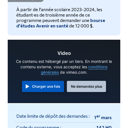
À partir de l'année scolaire 2023-2024, les
Outils
Demande d'admission
étudiant·es de troisième année de ce
programme peuvent demander une
bourse
Liens
d'études Avenir en santé
de 12 000 $.
Cours
Menu principal
Contact
Programmes
Video
FAQ
Formation continue
Ce contenu est hébergé par un tiers. En montrant le
Admissions
contenu externe, vous acceptez les
conditions
Poursuivre la lecture
générales
de vimeo.com.
La vie à Dawson
Charger une fois
Ne demandez plus
Qui vous êtes
Futurs étudiants
Étudiants actuels
Date limite de dépôt des demandes :
er
1
mars
Corps enseignant et
personnel administratif
Code du programme :
142.H0