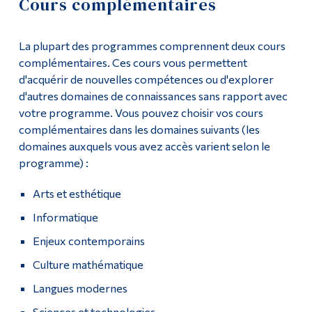
Cours complémentaires
Demande d'admission
Outils
La plupart des programmes comprennent deux cours
Liens
Cours
complémentaires. Ces cours vous permettent
d'acquérir de nouvelles compétences ou d'explorer
Menu principal
Liste de cours
d'autres domaines de connaissances sans rapport avec
Programmes
votre programme. Vous pouvez choisir vos cours
Enseignement général
complémentaires dans les domaines suivants (les
Formation continue
domaines auxquels vous avez accès varient selon le
Cours complémentaires
Admissions
programme) :
Politiques du programme
La vie à Dawson
Arts et esthétique
Informatique
Profil de sortie
Qui vous êtes
Enjeux contemporains
Futurs étudiants
Contact
Culture mathématique
Étudiants actuels
FAQ
Langues modernes
Corps enseignant et
personnel administratif
Sciences et technologies