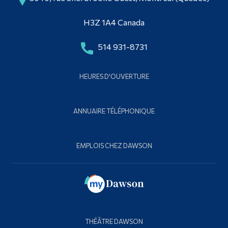
Diplômé·es et visiteur·euses
Contacter le Dawson Theatre
H3Z 1A4 Canada
514 931-8731
HEURES D'OUVERTURE
ANNUAIRE TÉLÉPHONIQUE
EMPLOIS CHEZ DAWSON
THÉÂTRE DAWSON