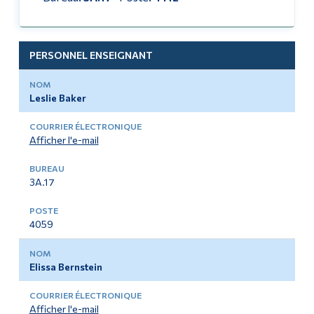
Diplômé·es et visiteur·euses
Historique du théâtre de Dawson
PERSONNEL ENSEIGNANT
Contacter le Dawson Theatre
Leslie Baker
Afficher l'e-mail
3A.17
4059
Elissa Bernstein
Afficher l'e-mail