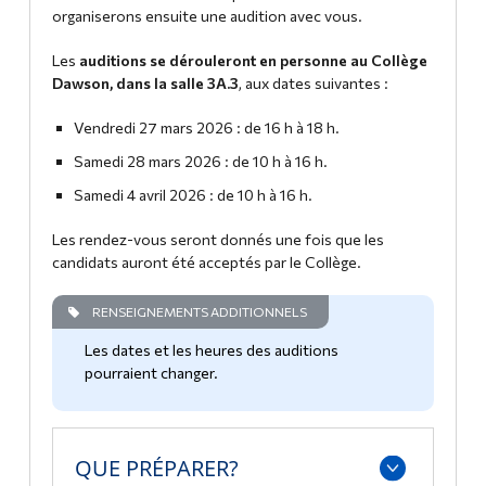
organiserons ensuite une audition avec vous.
Diplômé·es et visiteur·euses
Horaire des représentations et prix des billets
Les
auditions se dérouleront en personne au Collège
Dawson, dans la salle 3A.3
, aux dates suivantes :
Historique du théâtre de Dawson
Vendredi 27 mars 2026 : de 16 h à 18 h.
Contacter le Dawson Theatre
Samedi 28 mars 2026 : de 10 h à 16 h.
Samedi 4 avril 2026 : de 10 h à 16 h.
Les rendez-vous seront donnés une fois que les
candidats auront été acceptés par le Collège.
RENSEIGNEMENTS ADDITIONNELS
Les dates et les heures des auditions
pourraient changer.
QUE PRÉPARER?