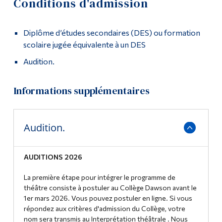
Conditions d'admission
Demande d'admission
Outils
Diplôme d’études secondaires (DES) ou formation
Liens
Conditions d'admission
scolaire jugée équivalente à un DES
Menu principal
Comment présenter une demande
Audition.
Programmes
Cours
Informations supplémentaires
Formation continue
Contact
Admissions
Audition.
Témoignages
La vie à Dawson
Poursuivre la lecture
Qui vous êtes
AUDITIONS 2026
Futurs étudiants
La première étape pour intégrer le programme de
Billetterie
théâtre consiste à postuler au Collège Dawson avant le
Étudiants actuels
1er mars 2026. Vous pouvez postuler en ligne. Si vous
répondez aux critères d'admission du Collège, votre
Corps enseignant et
À l’affiche
nom sera transmis au Interprétation théâtrale . Nous
personnel administratif