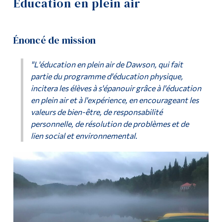
Éducation en plein air
Formats de cours
Outils
Liens
Liste de cours
Énoncé de mission
Menu principal
FAQ
"L'éducation en plein air de Dawson, qui fait
partie du programme d'éducation physique,
Programmes
Informations sur les cours de pré-semestre
incitera les élèves à s'épanouir grâce à l'éducation
Formation continue
en plein air et à l'expérience, en encourageant les
Éducation en plein air
valeurs de bien-être, de responsabilité
Admissions
personnelle, de résolution de problèmes et de
Liste des professeurs
La vie à Dawson
lien social et environnemental.
Articles
Qui vous êtes
Futurs étudiants
Galerie de photos et de vidéos
Étudiants actuels
Installations
Corps enseignant et
personnel administratif