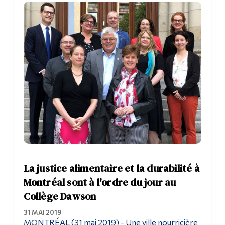
Outils
Liens
Menu principal
Programmes
Formation continue
Admissions
La vie à Dawson
Qui vous êtes
La justice alimentaire et la durabilité à
Futurs étudiants
Montréal sont à l'ordre du jour au
Collège Dawson
Étudiants actuels
31 MAI 2019
Corps enseignant et
MONTRÉAL (31 mai 2019) - Une ville nourricière
personnel administratif