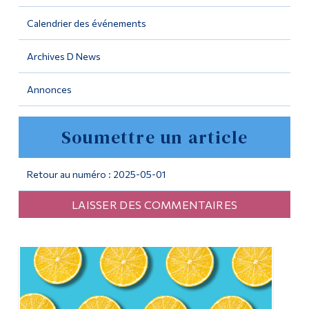
Calendrier des événements
Outils
Liens
Archives D News
Menu principal
Annonces
Programmes
Soumettre un article
Formation continue
Admissions
Retour au numéro : 2025-05-01
La vie à Dawson
LAISSER DES COMMENTAIRES
Qui vous êtes
Futurs étudiants
Étudiants actuels
Corps enseignant et
personnel administratif