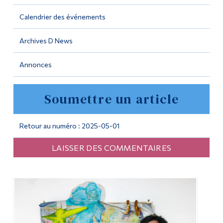
Calendrier des événements
Outils
Liens
Archives D News
Menu principal
Annonces
Programmes
Soumettre un article
Formation continue
Admissions
Retour au numéro : 2025-05-01
La vie à Dawson
LAISSER DES COMMENTAIRES
Qui vous êtes
Futurs étudiants
Étudiants actuels
Corps enseignant et
personnel administratif