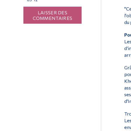
"Ce
LAISSER DES
l'o
COMMENTAIRES
du 
Pou
Les
d’i
arr
Grâ
pou
Kho
ass
ses
d'I
Tro
Les
env