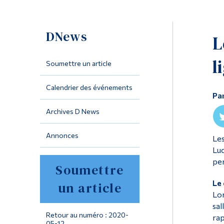
DNews
L
l
Soumettre un article
Calendrier des événements
Pa
Archives D News
Annonces
Les
Luc
per
Soumettre
Le 
un article
Lor
sal
Retour au numéro : 2020-
rap
05-12