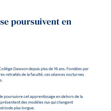
Outils
Liens
 se poursuivent en
Menu principal
Programmes
Formation continue
Admissions
La vie à Dawson
Qui vous êtes
u Collège Dawson depuis plus de 16 ans. Fondées par
Futurs étudiants
s retraités de la faculté, ces séances nocturnes
e.
Étudiants actuels
Corps enseignant et personnel administratif
de poursuivre cet apprentissage en dehors de la
Diplômé·es et visiteur·euses
ure présentent des modèles nus qui changent
ériode plus longue.