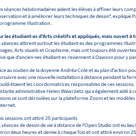
s séances hebdomadaires aident les élèves à affiner leurs comp
bservation et à améliorer leurs techniques de dessin", explique
programme Illustration .
r les étudiant·es d'Arts créatifs et appliqués, mais ouvert à 
 séances attirent surtout les étudiant·es des programmes Illust
mages, Arts visuels et Graphisme, mais ont toujours été ouvert
ive que d'ancien·nes étudiant·es reviennent à Dawson pour y par
ce au soutien de la doyenne Andréa Cole et au plan d'action pour 
rsuivre avec une nouvelle installation à distance pendant la fe
uldi étaient les coordonnatrices responsables de ces sessions
istante administrative Helen Wawrzetz qui a également aidé à co
sions se sont déroulées sur la plateforme Zoom et les modèles por
nternet.
is sessions ont attiré 25 participants
 séances de dessin de vie à distance de l'Open Studio ont eu lieu le
iron deux heures et demie à chaque fois et ont attiré environ 25