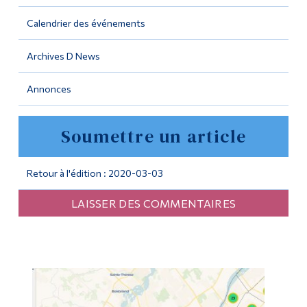
Calendrier des événements
Outils
Liens
Archives D News
Menu principal
Annonces
Programmes
Soumettre un article
Formation continue
Admissions
Retour à l'édition : 2020-03-03
La vie à Dawson
LAISSER DES COMMENTAIRES
Qui vous êtes
Futurs étudiants
Étudiants actuels
Corps enseignant et
personnel administratif