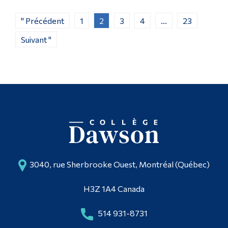
" Précédent
1
2
3
4
...
23
Suivant "
3040, rue Sherbrooke Ouest, Montréal (Québec)
H3Z 1A4 Canada
514 931-8731