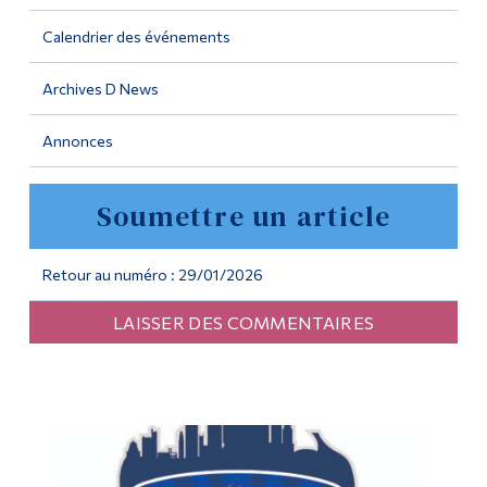
Calendrier des événements
Outils
Liens
Archives D News
Menu principal
Annonces
Programmes
Soumettre un article
Formation continue
Admissions
Retour au numéro : 29/01/2026
La vie à Dawson
LAISSER DES COMMENTAIRES
Qui vous êtes
Futurs étudiants
Étudiants actuels
Corps enseignant et
personnel administratif