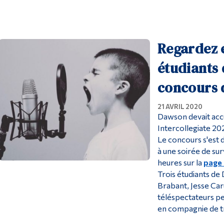
Regardez e
étudiants 
concours d
21 AVRIL 2020
Dawson devait accu
Intercollegiate 202
Le concours s'est 
à une soirée de su
heures sur la
page 
Trois étudiants de
Brabant, Jesse Car
téléspectateurs p
en compagnie de tr