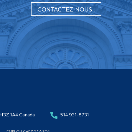
CONTACTEZ-NOUS !
 H3Z 1A4 Canada
514 931-8731
EMPLOIS CHEZ DAWSON