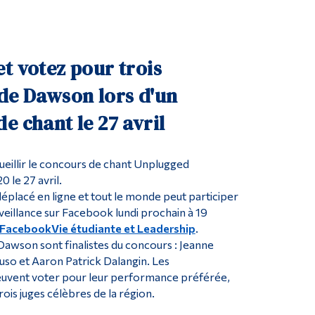
Outils
Liens
Menu principal
t votez pour trois
Programmes
de Dawson lors d'un
Formation continue
e chant le 27 avril
Admissions
La vie à Dawson
eillir le concours de chant Unplugged
0 le 27 avril.
Qui vous êtes
déplacé en ligne et tout le monde peut participer
Futurs étudiants
rveillance sur Facebook lundi prochain à 19
FacebookVie étudiante et Leadership
.
Étudiants actuels
 Dawson sont finalistes du concours : Jeanne
Corps enseignant et personnel administratif
uso et Aaron Patrick Dalangin. Les
euvent voter pour leur performance préférée,
Diplômé·es et visiteur·euses
ois juges célèbres de la région.