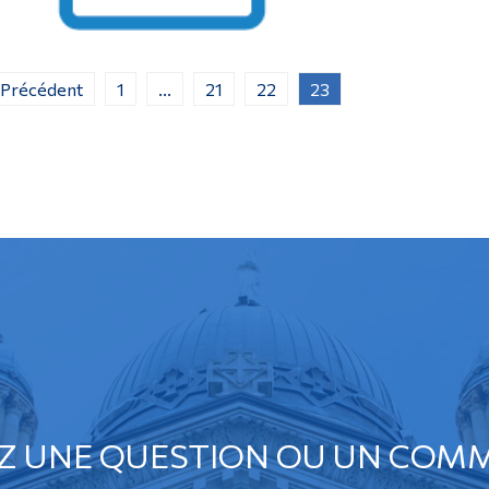
 Précédent
1
...
21
22
23
Z UNE QUESTION OU UN COMM