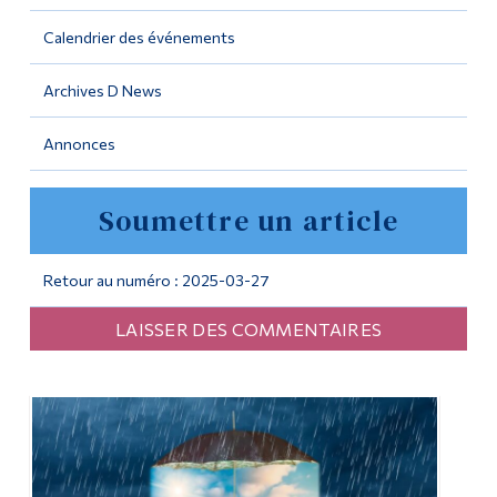
Calendrier des événements
Outils
Liens
Archives D News
Menu principal
Annonces
Programmes
Soumettre un article
Formation continue
Admissions
Retour au numéro : 2025-03-27
La vie à Dawson
LAISSER DES COMMENTAIRES
Qui vous êtes
Futurs étudiants
Étudiants actuels
Corps enseignant et
personnel administratif