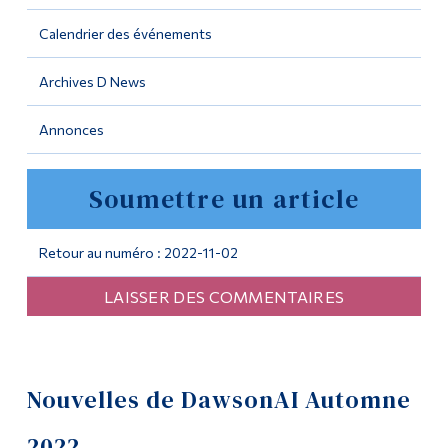
Calendrier des événements
Outils
Liens
Archives D News
Menu principal
Annonces
Programmes
Soumettre un article
Formation continue
Admissions
Retour au numéro : 2022-11-02
La vie à Dawson
LAISSER DES COMMENTAIRES
Qui vous êtes
Futurs étudiants
Étudiants actuels
Nouvelles de DawsonAI Automne
Corps enseignant et
2022
personnel administratif