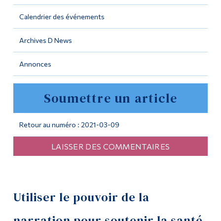
Calendrier des événements
Outils
Liens
Archives D News
Menu principal
Annonces
Programmes
Soumettre un article
Formation continue
Admissions
Retour au numéro : 2021-03-09
La vie à Dawson
LAISSER DES COMMENTAIRES
Qui vous êtes
Futurs étudiants
Étudiants actuels
Utiliser le pouvoir de la
Corps enseignant et
narration pour soutenir la santé
personnel administratif