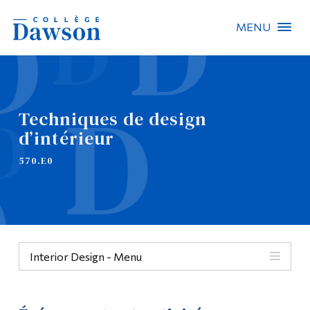
MENU
Recherche sur le site
Recherche de personnes
Techniques de design
d’intérieur
EN
570.E0
À propos de Dawson
Carrières
Omnivox
Interior Design - Menu
Liens rapides
Contact
Menu
Informations