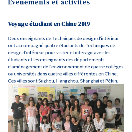
Événements et activités
Demande d'admission
Outils
Liens
Cours
Voyage étudiant en Chine 2019
Menu principal
Contact
Deux enseignants de Techniques de design d’intérieur
ont accompagné quatre étudiants de Techniques de
Programmes
Diplômé·es
design d’intérieur pour visiter et interagir avec les
Formation continue
étudiants et les enseignants des départements
Poursuivre la lecture
d'aménagement de l'environnement de quatre collèges
Admissions
ou universités dans quatre villes différentes en Chine.
Travaux étudiants
La vie à Dawson
Ces villes sont Suzhou, Hangzhou, Shanghai et Pékin.
Événements et activités
Qui vous êtes
Futurs étudiants
Étudiants actuels
Corps enseignant et
personnel administratif