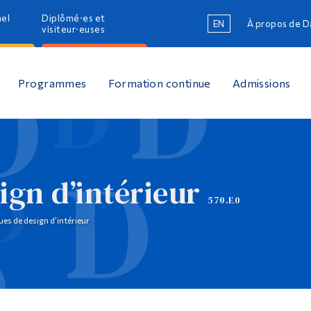
nel
Diplômé·es et
EN
À propos de 
R
visiteur·euses
R
Programmes
Formation continue
Admissions
ign d’intérieur
570.E0
es de design d’intérieur