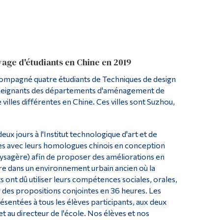
Outils
Liens
Menu principal
Programmes
age d'étudiants en Chine en 2019
Formation continue
compagné quatre étudiants de Techniques de design
es enseignants des départements d'aménagement de
Admissions
villes différentes en Chine. Ces villes sont Suzhou,
La vie à Dawson
Qui vous êtes
ux jours à l'Institut technologique d'art et de
Futurs étudiants
tes avec leurs homologues chinois en conception
aysagère) afin de proposer des améliorations en
Étudiants actuels
ure dans un environnement urbain ancien où la
 ont dû utiliser leurs compétences sociales, orales,
Corps enseignant et personnel administratif
des propositions conjointes en 36 heures. Les
Diplômé·es et visiteur·euses
ésentées à tous les élèves participants, aux deux
et au directeur de l'école. Nos élèves et nos