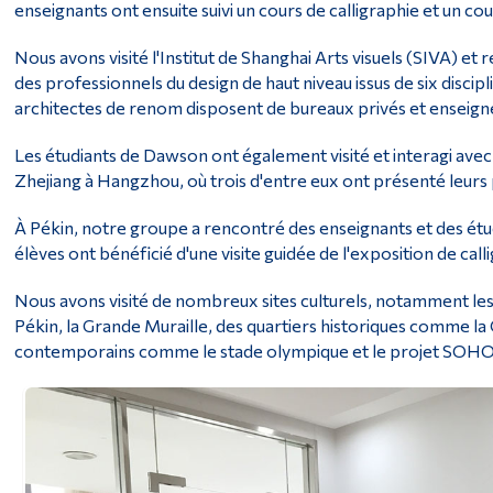
enseignants ont ensuite suivi un cours de calligraphie et un co
Nous avons visité l'Institut de Shanghai Arts visuels (SIVA) et 
des professionnels du design de haut niveau issus de six disci
architectes de renom disposent de bureaux privés et enseignen
Les étudiants de Dawson ont également visité et interagi avec 
Zhejiang à Hangzhou, où trois d'entre eux ont présenté leurs pr
À Pékin, notre groupe a rencontré des enseignants et des étud
élèves ont bénéficié d'une visite guidée de l'exposition de call
Nous avons visité de nombreux sites culturels, notamment les 
Pékin, la Grande Muraille, des quartiers historiques comme la
contemporains comme le stade olympique et le projet SOHO d