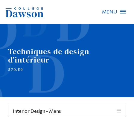
MENU
Recherche sur le site
Recherche de personnes
Techniques de design
d’intérieur
EN
570.E0
À propos de Dawson
Carrières
Omnivox
Interior Design - Menu
Liens rapides
Contact
Menu
Informations