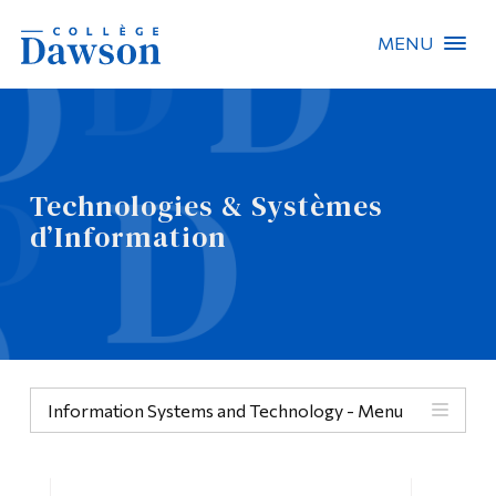
MENU
Recherche sur le site
Recherche de personnes
Technologies & Systèmes
EN
d’Information
À propos de Dawson
Carrières
Omnivox
Information Systems and Technology - Menu
Liens rapides
Contact
Menu
Informations