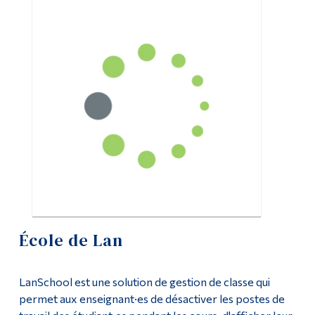
Soutien informatique
Outils
Liens
Ressources informatiques
Menu principal
Laboratoires
Programmes
Politiques et formulaires
Formation continue
Formation
Admissions
Journée Moodle
La vie à Dawson
Réalisations 2023-24
Qui vous êtes
École de Lan
Futurs étudiants
Réalisations 2024-25
Étudiants actuels
LanSchool est une solution de gestion de classe qui
Centre multimédia
permet aux enseignant·es de désactiver les postes de
Corps enseignant et
personnel administratif