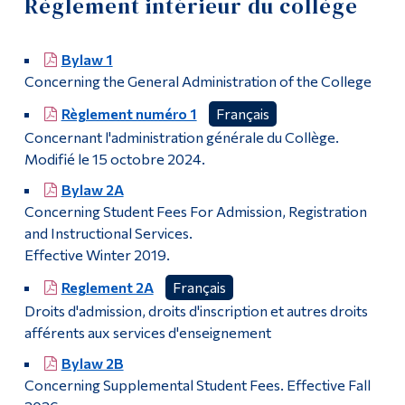
Règlement intérieur du collège
Communications et affaires corporatives
Outils
Bylaw 1
Liens
Conseil d'administration
Concerning the General Administration of the College
Menu principal
Sénat
Règlement numéro 1
Français
Concernant l'administration générale du Collège.
Programmes
Plan de gestion annuel
Modifié le 15 octobre 2024.
Formation continue
Bylaw 2A
Politiques et règlements
Admissions
Concerning Student Fees For Admission, Registration
and Instructional Services.
Règlement intérieur du collège
La vie à Dawson
Effective Winter 2019.
Politiques du collège
Qui vous êtes
Reglement 2A
Français
Droits d'admission, droits d'inscription et autres droits
Futurs étudiants
Procédures
afférents aux services d'enseignement
Étudiants actuels
Bylaw 2B
Formulaires du collège
Concerning Supplemental Student Fees. Effective Fall
Corps enseignant et
personnel administratif