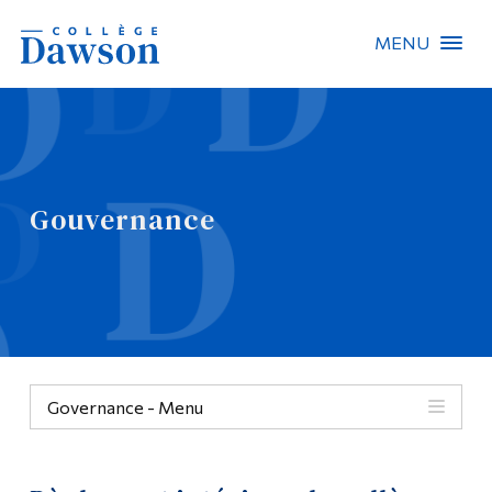
MENU
Recherche sur le site
Recherche de personnes
Gouvernance
EN
À propos de Dawson
Carrières
Omnivox
Governance - Menu
Liens rapides
Contact
Gouvernance
Informations