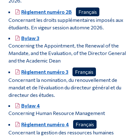
2026.
Politique institutionnelle d’évaluation des apprentissages
Diplômé·es et visiteur·euses
Règlement numéro 2B
Français
Archives et gestion des documents (ARM)
Concernant les droits supplémentaires imposés aux
étudiants. En vigeur session automne 2026.
Bylaw 3
Concerning the Appointment, the Renewal of the
Mandate, and the Evaluation, of the Director General
and the Academic Dean
Règlement numéro 3
Français
Concernant la nomination, du renouvellement de
mandat et de l’évaluation du directeur général et du
directeur des études.
Bylaw 4
Concerning Human Resource Management
Règlement numéro 4
Français
Concernant la gestion des ressources humaines