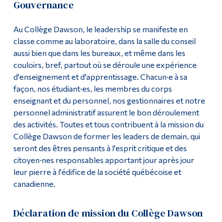
Gouvernance
Communications et affaires corporatives
Outils
Au Collège Dawson, le leadership se manifeste en
Liens
Conseil d'administration
classe comme au laboratoire, dans la salle du conseil
aussi bien que dans les bureaux, et même dans les
Menu principal
Sénat
couloirs, bref, partout où se déroule une expérience
d'enseignement et d'apprentissage. Chacun·e à sa
Programmes
Plan de gestion annuel
façon, nos étudiant·es, les membres du corps
Formation continue
enseignant et du personnel, nos gestionnaires et notre
Politiques et règlements
personnel administratif assurent le bon déroulement
Admissions
des activités. Toutes et tous contribuent à la mission du
Archives et gestion des documents (ARM)
La vie à Dawson
Collège Dawson de former les leaders de demain, qui
seront des êtres pensants à l'esprit critique et des
Qui vous êtes
citoyen·nes responsables apportant jour après jour
leur pierre à l'édifice de la société québécoise et
Futurs étudiants
canadienne.
Étudiants actuels
Déclaration de mission du Collège Dawson
Corps enseignant et
personnel administratif