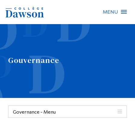
MENU
Recherche sur le site
Recherche de personnes
Gouvernance
EN
À propos de Dawson
Carrières
Omnivox
Governance - Menu
Liens rapides
Contact
Gouvernance
Informations