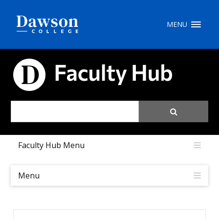
Recherche sur le site
MENU
Recherche de personnes
CARREFOUR PÉDAGOGIQUE
EN
portail My Dawson
///
Faculty Hub Menu
À propos de Dawson
Comment postuler
Menu
Carrières
Liens rapides