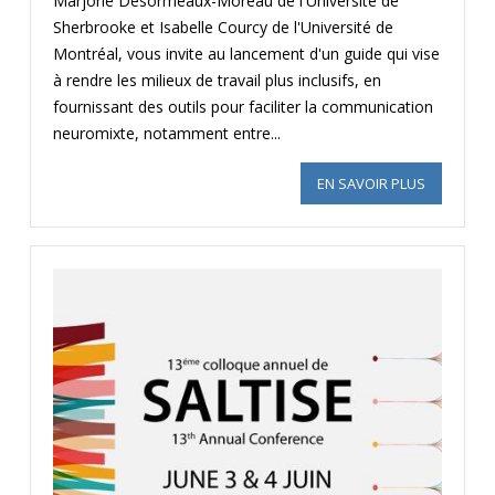
Marjorie Désormeaux-Moreau de l'Université de
Sherbrooke et Isabelle Courcy de l'Université de
Montréal, vous invite au lancement d'un guide qui vise
à rendre les milieux de travail plus inclusifs, en
fournissant des outils pour faciliter la communication
neuromixte, notamment entre...
EN SAVOIR PLUS
SUR LE WE