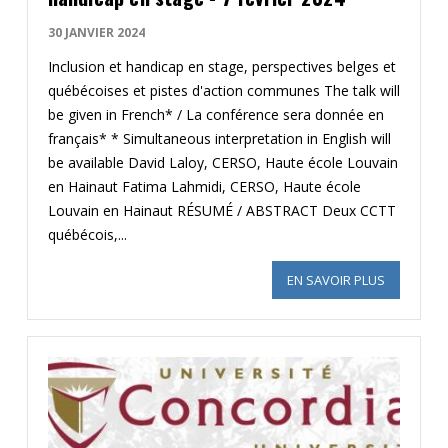
30 JANVIER 2024
Inclusion et handicap en stage, perspectives belges et
québécoises et pistes d'action communes The talk will
be given in French* / La conférence sera donnée en
français* * Simultaneous interpretation in English will
be available David Laloy, CERSO, Haute école Louvain
en Hainaut Fatima Lahmidi, CERSO, Haute école
Louvain en Hainaut RÉSUMÉ / ABSTRACT Deux CCTT
québécois,...
EN SAVOIR PLUS
SUR LE WE