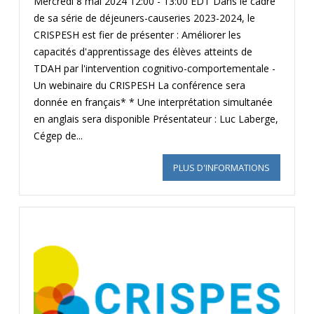
Mercredi 8 mai 2024 12:00 - 13:00 EDT Dans le cadre
de sa série de déjeuners-causeries 2023-2024, le
CRISPESH est fier de présenter : Améliorer les
capacités d'apprentissage des élèves atteints de
TDAH par l'intervention cognitivo-comportementale -
Un webinaire du CRISPESH La conférence sera
donnée en français* * Une interprétation simultanée
en anglais sera disponible Présentateur : Luc Laberge,
Cégep de...
PLUS D'INFORMATIONS
SUR AMÉL