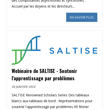
des composantes asynchrones et synchrones :
Accueil par les doyens et les directeurs...
EN SAVOIR PLUS
SUR L'OR
Webinaire de SALTISE - Soutenir
l'apprentissage par problèmes
30 JANVIER 2024
SALTISE Renowned Scholars Series Des tableaux
blancs aux tableaux de bord : Représentations pour
soutenir l'apprentissage par problèmes 09 février