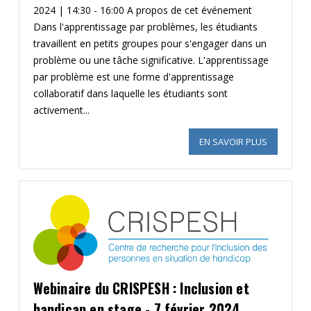
2024 | 14:30 - 16:00 A propos de cet événement
Dans l'apprentissage par problèmes, les étudiants
travaillent en petits groupes pour s'engager dans un
problème ou une tâche significative. L'apprentissage
par problème est une forme d'apprentissage
collaboratif dans laquelle les étudiants sont
activement...
EN SAVOIR PLUS
SUR LE WE
Webinaire du CRISPESH : Inclusion et
handicap en stage - 7 février 2024