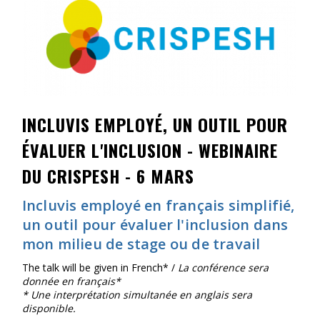
Contact
Informations
Outils
Liens
INCLUVIS EMPLOYÉ, UN OUTIL POUR
Menu principal
ÉVALUER L'INCLUSION - WEBINAIRE
DU CRISPESH - 6 MARS
Qui vous êtes
Incluvis employé en français simplifié,
un outil pour évaluer l'inclusion dans
mon milieu de stage ou de travail
The talk will be given in French* /
La conférence sera
donnée en français*
* Une interprétation simultanée en anglais sera
disponible.