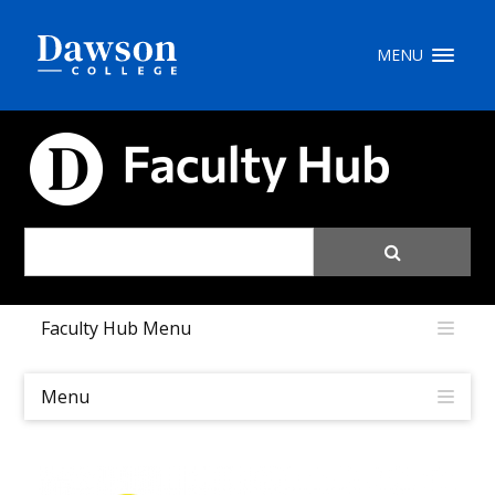
Recherche sur le site
MENU
Recherche de personnes
CARREFOUR PÉDAGOGIQUE
EN
portail My Dawson
///
Faculty Hub Menu
À propos de Dawson
Comment postuler
Menu
Carrières
Liens rapides