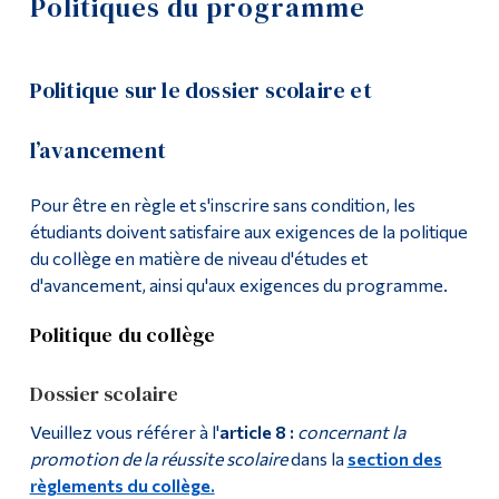
Politiques du programme
Demande d'admission
Outils
Liens
Cours
Politique sur le dossier scolaire et
Menu principal
Liste de cours
l’avancement
Programmes
Cours
Pour être en règle et s'inscrire sans condition, les
Formation continue
étudiants doivent satisfaire aux exigences de la politique
Domaines
du collège en matière de niveau d'études et
Admissions
d'avancement, ainsi qu'aux exigences du programme.
Profil de sortie
La vie à Dawson
Politique du collège
Enseignement général
Qui vous êtes
Dossier scolaire
Futurs étudiants
Cours complémentaires
Veuillez vous référer à l'
article 8 :
concernant la
Étudiants actuels
Politiques du programme
promotion de la réussite scolaire
dans la
section des
Corps enseignant et
règlements du collège.
personnel administratif