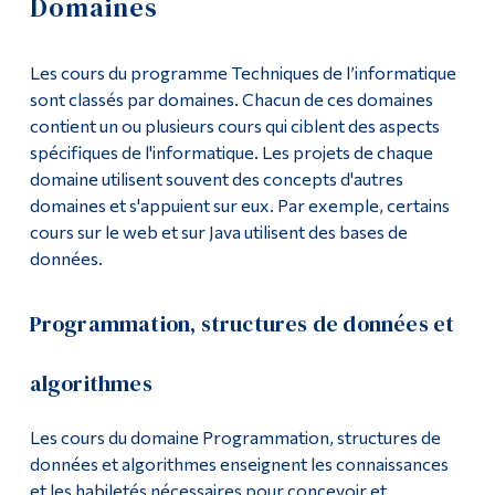
Domaines
Demande d'admission
Outils
Les cours du programme Techniques de l’informatique
Liens
Cours
sont classés par domaines. Chacun de ces domaines
contient un ou plusieurs cours qui ciblent des aspects
Menu principal
Liste de cours
spécifiques de l'informatique. Les projets de chaque
Programmes
domaine utilisent souvent des concepts d'autres
Cours
domaines et s'appuient sur eux. Par exemple, certains
Formation continue
cours sur le web et sur Java utilisent des bases de
Domaines
Admissions
données.
Profil de sortie
La vie à Dawson
Programmation, structures de données et
Enseignement général
Qui vous êtes
algorithmes
Futurs étudiants
Cours complémentaires
Étudiants actuels
Les cours du domaine Programmation, structures de
Politiques du programme
données et algorithmes enseignent les connaissances
Corps enseignant et
et les habiletés nécessaires pour concevoir et
personnel administratif