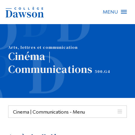
MENU
Recherche sur le site
Recherche de personnes
Arts, lettres et communication
Cinéma |
EN
Communications
500.G4
À propos de Dawson
Carrières
Omnivox
Cinema | Communications - Menu
Liens rapides
Contact
Menu
Informations