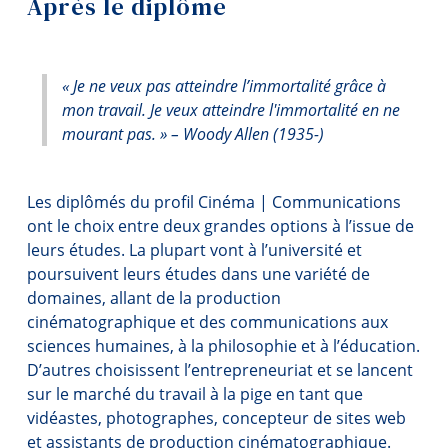
Après le diplôme
Demande d'admission
Outils
Liens
Cours
« Je ne veux pas atteindre l’immortalité grâce à
mon travail. Je veux atteindre l'immortalité en ne
Menu principal
Site Web du profil
mourant pas. » – Woody Allen (1935-)
Programmes
Contact
Formation continue
Les diplômés du profil Cinéma | Communications
Poursuivre la lecture
ont le choix entre deux grandes options à l’issue de
Admissions
leurs études. La plupart vont à l’université et
À propos
La vie à Dawson
poursuivent leurs études dans une variété de
domaines, allant de la production
Activités
Qui vous êtes
cinématographique et des communications aux
sciences humaines, à la philosophie et à l’éducation.
Futurs étudiants
Après le diplôme
D’autres choisissent l’entrepreneuriat et se lancent
Étudiants actuels
sur le marché du travail à la pige en tant que
Ressources
vidéastes, photographes, concepteur de sites web
Corps enseignant et
et assistants de production cinématographique.
personnel administratif