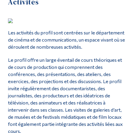
Activités
Demande d'admission
Outils
Liens
Cours
Les activités du profil sont centrées sur le département
Menu principal
Site Web du profil
de cinéma et de communications, un espace vivant où se
déroulent de nombreuses activités.
Programmes
Contact
Formation continue
Le profil offre un large éventail de cours théoriques et
Poursuivre la lecture
de cours de production qui comprennent des
Admissions
conférences, des présentations, des ateliers, des
À propos
La vie à Dawson
exercices, des projections et des discussions. Le profil
invite régulièrement des documentaristes, des
Activités
Qui vous êtes
journalistes, des producteurs et des idéatrices de
télévision, des animateurs et des réalisatrices à
Futurs étudiants
Après le diplôme
intervenir dans ses classes.
Les visites de galeries d’art,
Étudiants actuels
de musées et de festivals médiatiques et de film locaux
Ressources
font également partie intégrante des activités liées aux
Corps enseignant et
cours.
personnel administratif