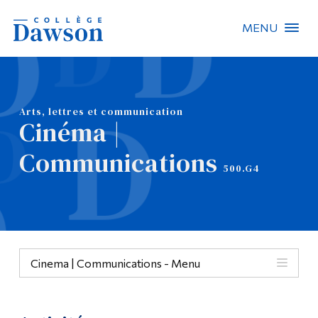
MENU
Recherche sur le site
Recherche de personnes
Arts, lettres et communication
Cinéma |
EN
Communications
500.G4
À propos de Dawson
Carrières
Omnivox
Cinema | Communications - Menu
Liens rapides
Contact
Menu
Informations