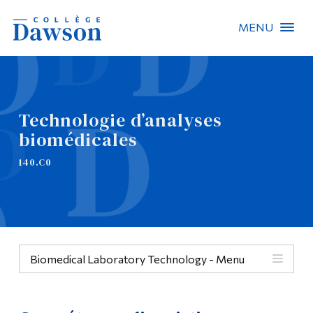
MENU
Recherche sur le site
Recherche de personnes
Technologie d’analyses
biomédicales
EN
140.C0
À propos de Dawson
Carrières
Omnivox
Biomedical Laboratory Technology - Menu
Liens rapides
Contact
Menu
Informations