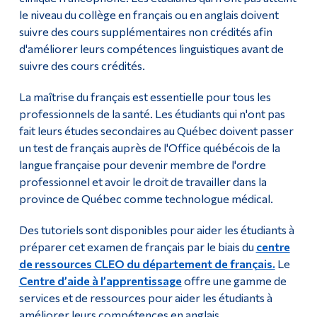
Profil de sortie
le niveau du collège en français ou en anglais doivent
Diplômé·es et visiteur·euses
suivre des cours supplémentaires non crédités afin
Études universitaires
d'améliorer leurs compétences linguistiques avant de
suivre des cours crédités.
Contact
La maîtrise du français est essentielle pour tous les
FAQ
professionnels de la santé. Les étudiants qui n'ont pas
fait leurs études secondaires au Québec doivent passer
Poursuivre la lecture
un test de français auprès de l'Office québécois de la
langue française pour devenir membre de l'ordre
professionnel et avoir le droit de travailler dans la
province de Québec comme technologue médical.
Des tutoriels sont disponibles pour aider les étudiants à
préparer cet examen de français par le biais du
centre
de ressources CLEO du département de français.
Le
Centre d’aide à l’apprentissage
offre une gamme de
services et de ressources pour aider les étudiants à
améliorer leurs compétences en anglais.