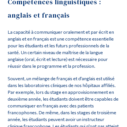
Compétences linguistiques :
Demande d'admission
Outils
anglais et français
Liens
Cours
La capacité à communiquer oralement et par écrit en
Menu principal
Liste de cours
anglais et en français est une compétence essentielle
Programmes
pour les étudiants et les futurs professionnels de la
Domaines d'études
santé. Un certain niveau de maîtrise de la langue
Formation continue
anglaise (oral, écrit et lecture) est nécessaire pour
Enseignement général
réussir dans le programme et la profession.
Admissions
Cours complémentaires
La vie à Dawson
Souvent, un mélange de français et d'anglais est utilisé
dans les laboratoires cliniques de nos hôpitaux affiliés.
Santé et sécurité
Qui vous êtes
Par exemple, lors du stage en approvisionnement en
deuxième année, les étudiants doivent être capables de
Futurs étudiants
Compétences linguistiques : anglais et français
communiquer en français avec des patients
Étudiants actuels
francophones. De même, dans les stages de troisième
Politiques du programme
année, les étudiants peuvent avoir un instructeur
Corps enseignant et
clinique francophone. Les étudiants qui n'ont pas atteint
personnel administratif