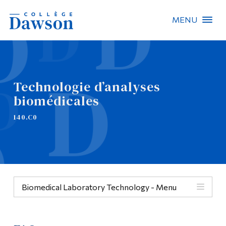
MENU
Recherche sur le site
Recherche de personnes
Technologie d’analyses
biomédicales
EN
140.C0
À propos de Dawson
Carrières
Omnivox
Biomedical Laboratory Technology - Menu
Liens rapides
Contact
Menu
Informations