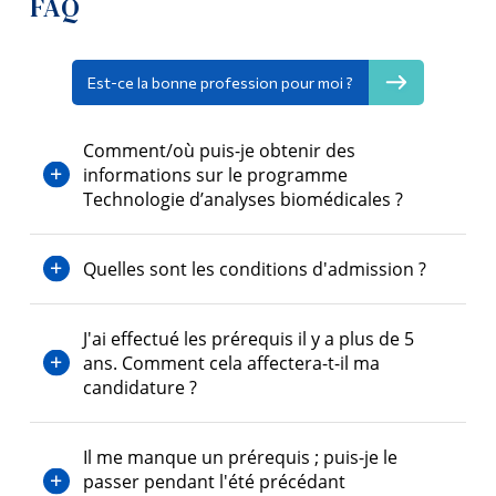
FAQ
Demande d'admission
Outils
Liens
Cours
Est-ce la bonne profession pour moi ?
Menu principal
Contact
Comment/où puis-je obtenir des
informations sur le programme
Programmes
FAQ
Technologie d’analyses biomédicales ?
Formation continue
Poursuivre la lecture
Admissions
Quelles sont les conditions d'admission ?
La vie à Dawson
J'ai effectué les prérequis il y a plus de 5
Qui vous êtes
ans. Comment cela affectera-t-il ma
candidature ?
Futurs étudiants
Étudiants actuels
Il me manque un prérequis ; puis-je le
Corps enseignant et
passer pendant l'été précédant
personnel administratif