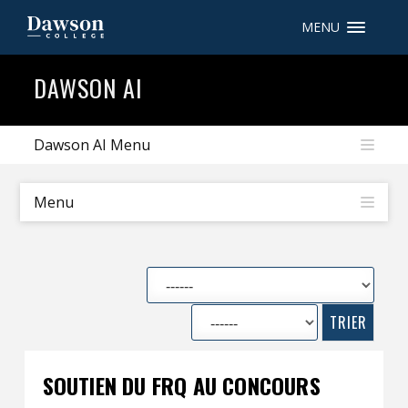
MENU
Recherche sur le site
DAWSON AI
Recherche de personnes
Dawson AI Menu
EN
Menu
portail My Dawson
///
À propos de Dawson
Comment postuler
Carrières
SOUTIEN DU FRQ AU CONCOURS
Liens rapides