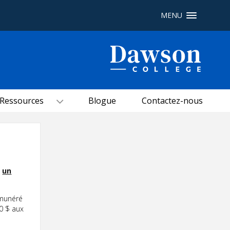
MENU
Recherche sur le site
Recherche de personnes
Ressources
Blogue
Contactez-nous
EN
portail My Dawson
///
À propos de Dawson
r
un
Comment postuler
Carrières
émunéré
00 $ aux
Liens rapides