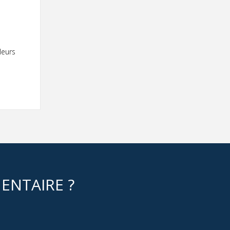
Contact
Informations
Outils
leurs
Liens
Menu principal
Qui vous êtes
ENTAIRE ?