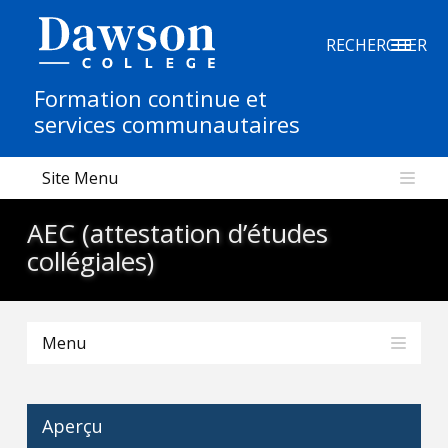
Recherche sur le site
RECHERCHER
Formation continue et
Recherche de personnes
services communautaires
Site Menu
EN
AEC (attestation d’études
portail My Dawson
///
collégiales)
À propos de Dawson
Menu
Comment postuler
Carrières
Aperçu
Liens rapides