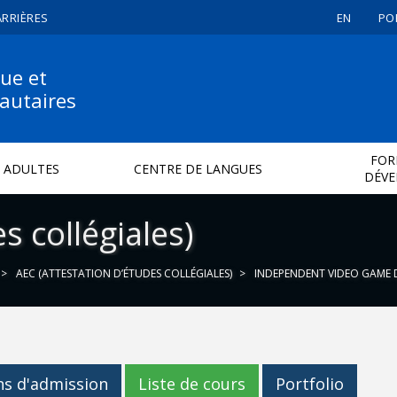
ARRIÈRES
EN
PO
ue et
autaires
FOR
 ADULTES
CENTRE DE LANGUES
DÉV
s collégiales)
AEC (ATTESTATION D’ÉTUDES COLLÉGIALES)
INDEPENDENT VIDEO GAME 
ns d'admission
Liste de cours
Portfolio