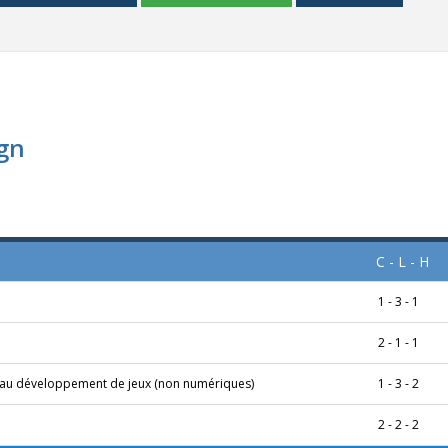
gn
C - L - H
1 - 3 - 1
o
2 - 1 - 1
et au développement de jeux (non numériques)
1 - 3 - 2
2 - 2 - 2