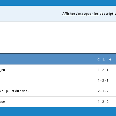
Afficher
/
masquer les
descripti
C - L - H
 jeu
1 - 2 - 1
1 - 3 - 1
 du jeu et du niveau
2 - 3 - 2
ique
1 - 2 - 2