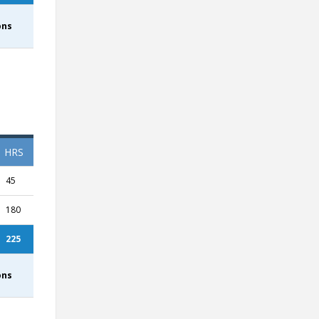
ons
HRS
45
180
225
ons