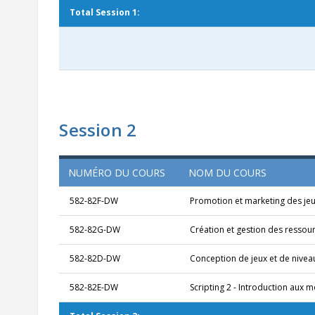
Total Session 1:
Session 2
NUMÉRO DU COURS
NOM DU COURS
582-82F-DW
Promotion et marketing des je
582-82G-DW
Création et gestion des ressou
582-82D-DW
Conception de jeux et de nivea
582-82E-DW
Scripting 2 - Introduction aux 