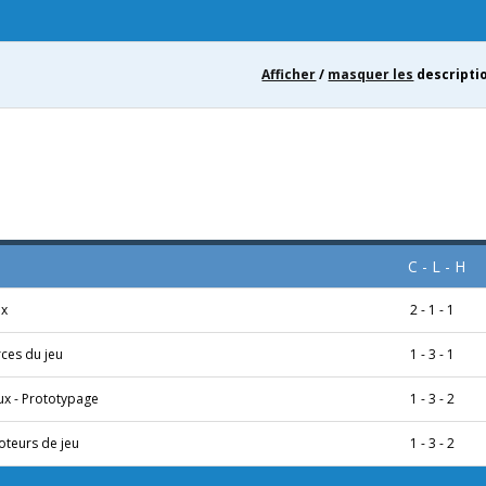
Afficher
/
masquer les
descripti
C - L - H
ux
2 - 1 - 1
rces du jeu
1 - 3 - 1
ux - Prototypage
1 - 3 - 2
moteurs de jeu
1 - 3 - 2