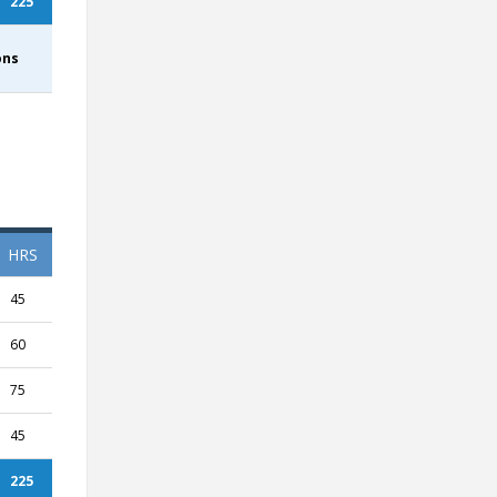
225
ons
HRS
45
60
75
45
225