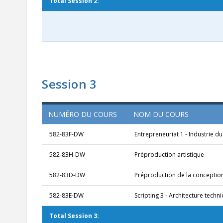
Total Session 2:
Session 3
NUMÉRO DU COURS
NOM DU COURS
582-83F-DW
Entrepreneuriat 1 - Industrie du
582-83H-DW
Préproduction artistique
582-83D-DW
Préproduction de la conception
582-83E-DW
Scripting 3 - Architecture techn
Total Session 3: