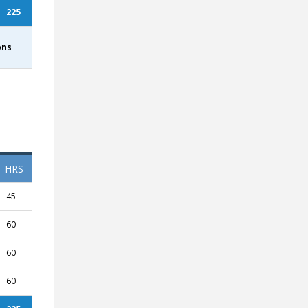
225
ons
HRS
45
60
60
60