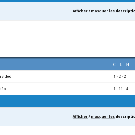
Afficher
/
masquer les
descripti
C - L - H
u vidéo
1 - 2 - 2
idéo
1 - 11 - 4
Afficher
/
masquer les
descripti