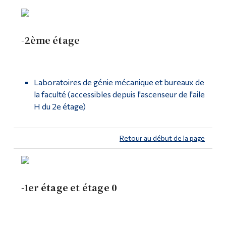
Visite au Collège Dawson
Outils
Liens
Plan du campus principal
-2ème étage
Menu principal
Vélo à Dawson
Programmes
Laboratoires de génie mécanique et bureaux de
Portes ouvertes
la faculté (accessibles depuis l'ascenseur de l'aile
Formation continue
H du 2e étage)
Guide d'admission
Admissions
Soutenir Dawson (Fondation)
La vie à Dawson
Retour au début de la page
Développement durable
Qui vous êtes
Futurs étudiants
Gouvernance
-1er étage et étage 0
Étudiants actuels
Leadership
Corps enseignant et
personnel administratif