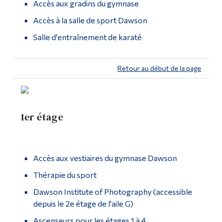
Accès aux gradins du gymnase
Plan stratégique 2024-2029
Diplômé·es et visiteur·euses
Accès à la salle de sport Dawson
Histoire du collège
Salle d'entraînement de karaté
À propos de Dawson Sites
Retour au début de la page
connexes
Développement durable
1er étage
Fondation Dawson
Portes ouvertes
Accès aux vestiaires du gymnase Dawson
Thérapie du sport
Dawson Institute of Photography (accessible
depuis le 2e étage de l'aile G)
Ascenseurs pour les étages 1 à 4