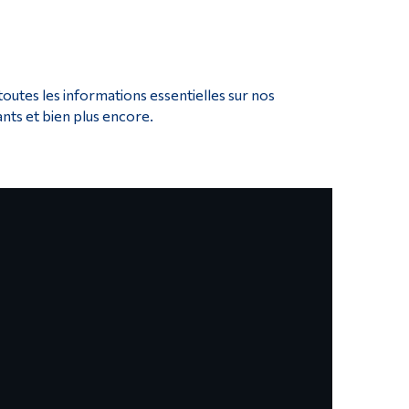
Outils
Liens
Menu principal
utes les informations essentielles sur nos
Programmes
nts et bien plus encore.
Formation continue
Admissions
La vie à Dawson
Qui vous êtes
Futurs étudiants
Étudiants actuels
Corps enseignant et personnel administratif
Diplômé·es et visiteur·euses