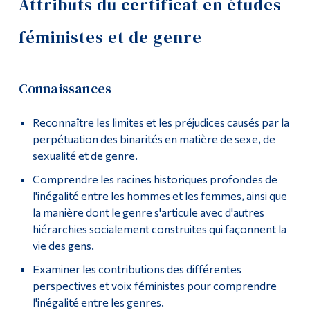
Attributs du certificat en études
Accueil
Outils
féministes et de genre
Liens
Cours offerts
Menu principal
Connaissances
Comment s’inscrire?
Programmes
Attributs du certificat
Reconnaître les limites et les préjudices causés par la
Formation continue
perpétuation des binarités en matière de sexe, de
Événements
sexualité et de genre.
Admissions
Comprendre les racines historiques profondes de
Cérémonie de fin d’études 2020
La vie à Dawson
l'inégalité entre les hommes et les femmes, ainsi que
la manière dont le genre s'articule avec d'autres
FAQ
Qui vous êtes
hiérarchies socialement construites qui façonnent la
vie des gens.
Futurs étudiants
Événements passés
Examiner les contributions des différentes
Étudiants actuels
perspectives et voix féministes pour comprendre
Suivez-nous
Corps enseignant et
l'inégalité entre les genres.
personnel administratif