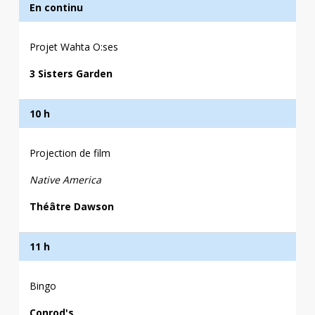
En continu
Projet Wahta O:ses
3 Sisters Garden
10 h
Projection de film
Native America
Théâtre Dawson
11 h
Bingo
Conrod's