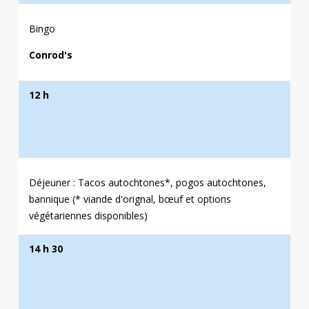
Bingo
Conrod's
12 h
Déjeuner : Tacos autochtones*, pogos autochtones,
bannique (* viande d'orignal, bœuf et options
végétariennes disponibles)
Dons en argent
14 h 30
Conrod's