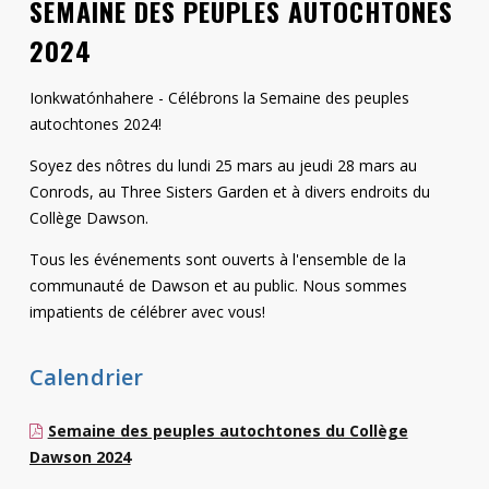
SEMAINE DES PEUPLES AUTOCHTONES
Contact
2024
Informations
Ionkwatónhahere - Célébrons la Semaine des peuples
Outils
autochtones 2024!
Liens
Soyez des nôtres du lundi 25 mars au jeudi 28 mars au
Conrods, au Three Sisters Garden et à divers endroits du
Menu principal
Collège Dawson.
Tous les événements sont ouverts à l'ensemble de la
Qui vous êtes
communauté de Dawson et au public. Nous sommes
impatients de célébrer avec vous!
Calendrier
Semaine des peuples autochtones du Collège
Dawson 2024