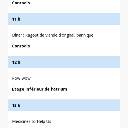
Conrod's
11 h
Dîner : Ragoût de viande d'orignal, bannique
Conrod's
12 h
Pow-wow
Étage inférieur de l'atrium
13 h
Medicines to Help Us