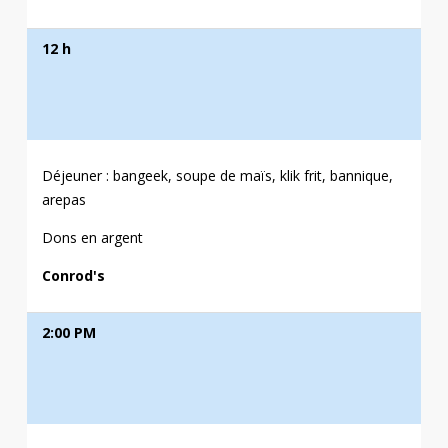
12 h
Déjeuner : bangeek, soupe de maïs, klik frit, bannique,
arepas
Dons en argent
Conrod's
2:00 PM