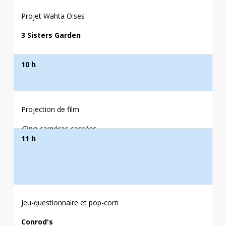
Projet Wahta O:ses
3 Sisters Garden
10 h
Projection de film
Cinq caméras cassées
11 h
Théâtre Dawson
Jeu-questionnaire et pop-corn
Conrod's