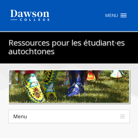
Recherche sur le site
MENU
Recherche de personnes
Ressources pour les étudiant·es
autochtones
EN
portail My Dawson
///
À propos de Dawson
Comment postuler
Menu
Carrières
Liens rapides